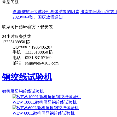
常见问题
影响弹簧疲劳试验机测试结果的因素
济南向日葵ios官方
2023年中秋、国庆放假通知
联系向日葵ios官方下载安装
24小时服务热线
13335188850 陈
QQ：1906405207
手机：13335188850 陈
电话：0531-83157169
邮箱：shijinyiqi@163.com
钢绞线试验机
微机屏显钢绞线试验机
WEW-1000L微机屏显钢绞线试验机
WEW-600L微机屏显钢绞线试验机