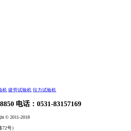
验机
疲劳试验机
拉力试验机
50 电话：0531-83157169
 2011-2018
微路72号）