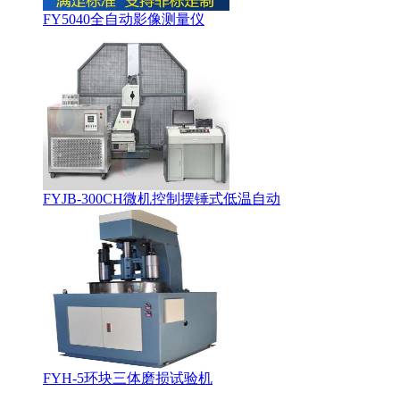
FY5040全自动影像测量仪
FYJB-300CH微机控制摆锤式低温自动
FYH-5环块三体磨损试验机