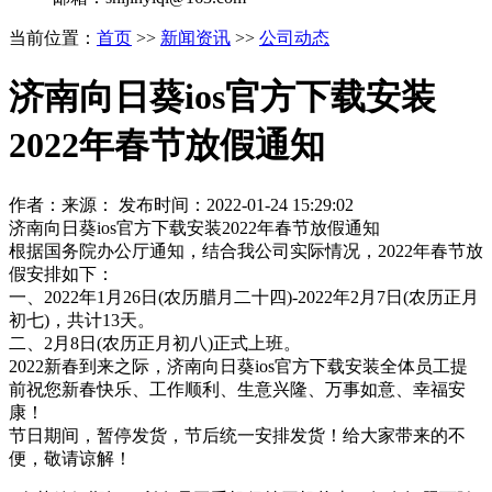
当前位置：
首页
>>
新闻资讯
>>
公司动态
济南向日葵ios官方下载安装
2022年春节放假通知
作者：来源： 发布时间：2022-01-24 15:29:02
济南向日葵ios官方下载安装2022年春节放假通知
根据国务院办公厅通知，结合我公司实际情况，2022年春节放
假安排如下：
一、2022年1月26日(农历腊月二十四)-2022年2月7日(农历正月
初七)，共计13天。
二、2月8日(农历正月初八)正式上班。
2022新春到来之际，济南向日葵ios官方下载安装全体员工提
前祝您新春快乐、工作顺利、生意兴隆、万事如意、幸福安
康！
节日期间，暂停发货，节后统一安排发货！给大家带来的不
便，敬请谅解！