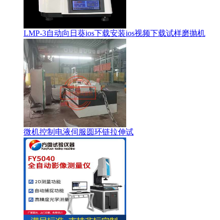
LMP-3自动向日葵ios下载安装ios视频下载试样磨抛机
微机控制电液伺服圆环链拉伸试