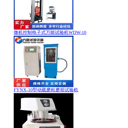
微机控制电子式万能试验机WDW-10
FYNX-10型动载磨粒磨损试验机